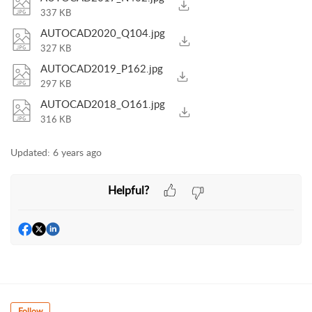
337 KB
AUTOCAD2020_Q104.jpg
327 KB
AUTOCAD2019_P162.jpg
297 KB
AUTOCAD2018_O161.jpg
316 KB
Updated:
6 years ago
Helpful?
Follow